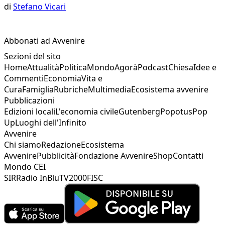
di
Stefano Vicari
Abbonati ad Avvenire
Sezioni del sito
Home
Attualità
Politica
Mondo
Agorà
Podcast
Chiesa
Idee e
Commenti
Economia
Vita e
Cura
Famiglia
Rubriche
Multimedia
Ecosistema avvenire
Pubblicazioni
Edizioni locali
L'economia civile
Gutenberg
Popotus
Pop
Up
Luoghi dell'Infinito
Avvenire
Chi siamo
Redazione
Ecosistema
Avvenire
Pubblicità
Fondazione Avvenire
Shop
Contatti
Mondo CEI
SIR
Radio InBlu
TV2000
FISC