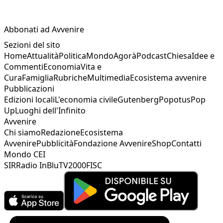
Abbonati ad Avvenire
Sezioni del sito
Home
Attualità
Politica
Mondo
Agorà
Podcast
Chiesa
Idee e
Commenti
Economia
Vita e
Cura
Famiglia
Rubriche
Multimedia
Ecosistema avvenire
Pubblicazioni
Edizioni locali
L'economia civile
Gutenberg
Popotus
Pop
Up
Luoghi dell'Infinito
Avvenire
Chi siamo
Redazione
Ecosistema
Avvenire
Pubblicità
Fondazione Avvenire
Shop
Contatti
Mondo CEI
SIR
Radio InBlu
TV2000
FISC