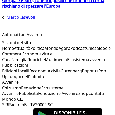
Giorgia e Pedro, i due «opposti» che tirando la corda
rischiano di spezzare l'Europa
di
Marco Iasevoli
Abbonati ad Avvenire
Sezioni del sito
Home
Attualità
Politica
Mondo
Agorà
Podcast
Chiesa
Idee e
Commenti
Economia
Vita e
Cura
Famiglia
Rubriche
Multimedia
Ecosistema avvenire
Pubblicazioni
Edizioni locali
L'economia civile
Gutenberg
Popotus
Pop
Up
Luoghi dell'Infinito
Avvenire
Chi siamo
Redazione
Ecosistema
Avvenire
Pubblicità
Fondazione Avvenire
Shop
Contatti
Mondo CEI
SIR
Radio InBlu
TV2000
FISC