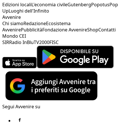
Edizioni locali
L'economia civile
Gutenberg
Popotus
Pop
Up
Luoghi dell'Infinito
Avvenire
Chi siamo
Redazione
Ecosistema
Avvenire
Pubblicità
Fondazione Avvenire
Shop
Contatti
Mondo CEI
SIR
Radio InBlu
TV2000
FISC
Segui Avvenire su