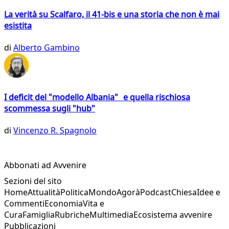
La verità su Scalfaro, il 41-bis e una storia che non è mai
esistita
di
Alberto Gambino
I deficit del "modello Albania" e quella rischiosa
scommessa sugli "hub"
di
Vincenzo R. Spagnolo
Abbonati ad Avvenire
Sezioni del sito
Home
Attualità
Politica
Mondo
Agorà
Podcast
Chiesa
Idee e
Commenti
Economia
Vita e
Cura
Famiglia
Rubriche
Multimedia
Ecosistema avvenire
Pubblicazioni