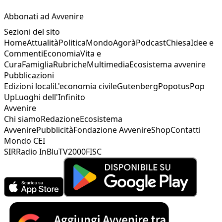
Abbonati ad Avvenire
Sezioni del sito
Home
Attualità
Politica
Mondo
Agorà
Podcast
Chiesa
Idee e
Commenti
Economia
Vita e
Cura
Famiglia
Rubriche
Multimedia
Ecosistema avvenire
Pubblicazioni
Edizioni locali
L'economia civile
Gutenberg
Popotus
Pop
Up
Luoghi dell'Infinito
Avvenire
Chi siamo
Redazione
Ecosistema
Avvenire
Pubblicità
Fondazione Avvenire
Shop
Contatti
Mondo CEI
SIR
Radio InBlu
TV2000
FISC