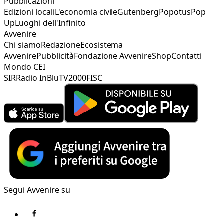
Pubblicazioni
Edizioni locali
L'economia civile
Gutenberg
Popotus
Pop
Up
Luoghi dell'Infinito
Avvenire
Chi siamo
Redazione
Ecosistema
Avvenire
Pubblicità
Fondazione Avvenire
Shop
Contatti
Mondo CEI
SIR
Radio InBlu
TV2000
FISC
Segui Avvenire su