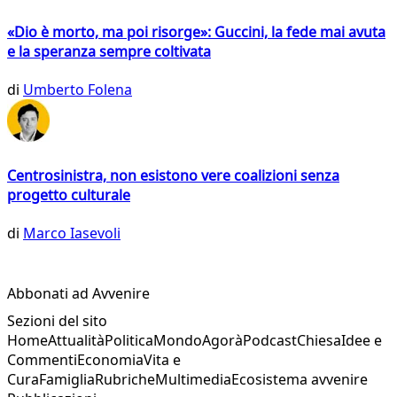
«Dio è morto, ma poi risorge»: Guccini, la fede mai avuta
e la speranza sempre coltivata
di
Umberto Folena
Centrosinistra, non esistono vere coalizioni senza
progetto culturale
di
Marco Iasevoli
Abbonati ad Avvenire
Sezioni del sito
Home
Attualità
Politica
Mondo
Agorà
Podcast
Chiesa
Idee e
Commenti
Economia
Vita e
Cura
Famiglia
Rubriche
Multimedia
Ecosistema avvenire