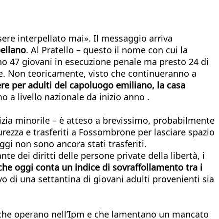
sere interpellato mai». Il messaggio arriva
ellano
. Al Pratello – questo il nome con cui la
o 47 giovani in esecuzione penale ma presto 24 di
norile. Non teoricamente, visto che continueranno a
re per adulti del capoluogo emiliano, la casa
imo a livello nazionale da inizio anno .
tizia minorile – è atteso a brevissimo, probabilmente
curezza e trasferiti a Fossombrone per lasciare spazio
oggi non sono ancora stati trasferiti.
 dei diritti delle persone private della libertà, i
he oggi conta un indice di sovraffollamento tra i
o di una settantina di giovani adulti provenienti sia
i che operano nell’Ipm e che lamentano un mancato