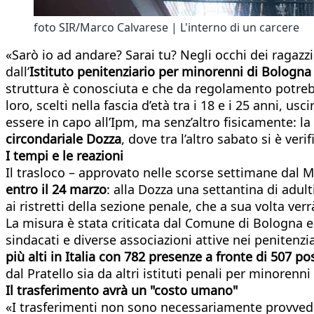
foto SIR/Marco Calvarese | L'interno di un carcere
«Sarò io ad andare? Sarai tu? Negli occhi dei ragazzi
dall’
Istituto penitenziario per minorenni di Bologn
struttura è conosciuta e che da regolamento potreb
loro, scelti nella fascia d’età tra i 18 e i 25 anni, 
essere in capo all’Ipm, ma senz’altro fisicamente: la
circondariale Dozza
, dove tra l’altro sabato si è veri
I tempi e le reazioni
Il trasloco – approvato nelle scorse settimane dal M
entro il 24 marzo
: alla Dozza una settantina di adult
ai ristretti della sezione penale, che a sua volta ver
La misura è stata criticata dal Comune di Bologna e 
sindacati e diverse associazioni attive nei penitenziar
più alti in Italia con 782 presenze a fronte di 507 po
dal Pratello sia da altri istituti penali per minorenni 
Il trasferimento avrà un "costo umano"
«I trasferimenti non sono necessariamente provvedi