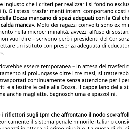
ingiusto che i criteri per realizzarli si fondino escl
li). Gli stessi trasferimenti interni comportano costi
i della Dozza mancano di spazi adeguati con la Cisl ch
a calda manca».
Molti dei ragazzi coinvolti sono ex m
mento nella microcriminalità, avvezzi all’uso di sostan
ò non vuol dire – scrivono però i presidenti del Conso
ttare un istituto con presenza adeguata di educatori,
».
a dovrebbe essere temporanea – in attesa del trasferi
tamento si prolungasse oltre i tre mesi, si tratterebb
 trasportati continuamente senza attenzione per i per
riti e allestire le celle alla Dozza, il cappellano del
i ma anche magliette, bagnoschiuma e spazzolini.
 i riflettori sugli Ipm che affrontano il nodo sovraffo
 teoricamente il sistema penale minorile italiano consi
agazzi in attesa di primo giudizio. La quota di chi s