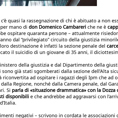
 c’è quasi la rassegnazione di chi è abituato a non es
a
per mano di
don Domenico Cambareri
che ne è
capp
be ospitare quaranta persone – attualmente risiedon
usciranno dal “privilegiato” circuito della giustizia mi
 loro destinazione è infatti la sezione penale del
carce
ficato il suicidio di un giovane di 35 anni, il diciottes
inistero della giustizia e dal Dipartimento della gius
i sono già stati sgomberati dalla sezione dell’Alta si
rà riconvertita ad ospitare i ragazzi degli Ipm che ad 
dalla Regione, nonché dalla Camera penale, dal Garante
i. Si
parla di «situazione drammatica» con la Dozza c
sti disponibili
e che andrebbe ad aggravarsi con l’arriv
d’Italia.
menti negativi – scrivono in cordata le associazion