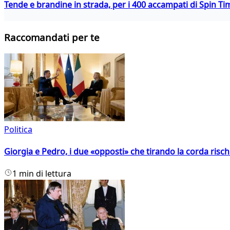
Tende e brandine in strada, per i 400 accampati di Spin T
Raccomandati per te
Politica
Giorgia e Pedro, i due «opposti» che tirando la corda risc
1 min di lettura