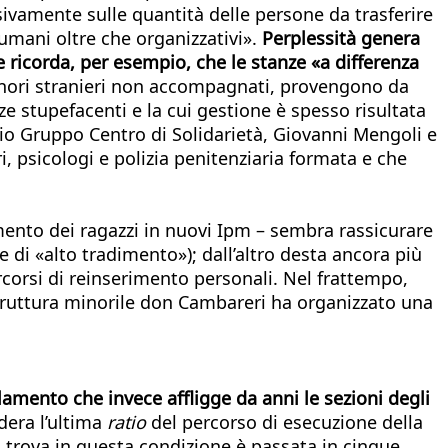
usivamente sulle quantità delle persone da trasferire
 umani oltre che organizzativi».
Perplessità genera
e ricorda, per esempio, che le stanze «a differenza
inori stranieri non accompagnati, provengono da
ze stupefacenti e la cui gestione è spesso risultata
rzio Gruppo Centro di Solidarietà, Giovanni Mengoli e
 psicologi e polizia penitenziaria formata e che
mento dei ragazzi in nuovi Ipm – sembra rassicurare
e di «alto tradimento»); dall’altro desta ancora più
corsi di reinserimento personali. Nel frattempo,
la struttura minorile don Cambareri ha organizzato una
llamento che invece affligge da anni le sezioni degli
dera l’ultima
ratio
del percorso di esecuzione della
i trova in questa condizione è passata in cinque