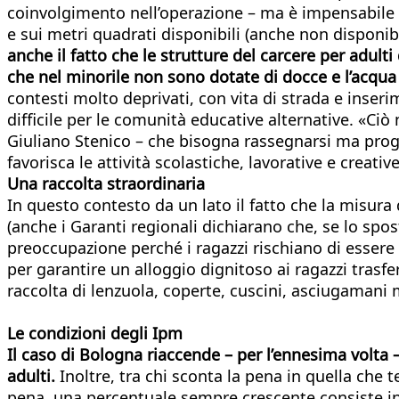
coinvolgimento nell’operazione – ma è impensabile e 
e sui metri quadrati disponibili (anche non disponibi
anche il fatto che le strutture del carcere per adult
che nel minorile non sono dotate di docce e l’acqu
contesti molto deprivati, con vita di strada e inseri
difficile per le comunità educative alternative. «Ci
Giuliano Stenico – che bisogna rassegnarsi ma proge
favorisca le attività scolastiche, lavorative e creative
Una raccolta straordinaria
In questo contesto da un lato il fatto che la misur
(anche i Garanti regionali dichiarano che, se lo spos
preoccupazione perché i ragazzi rischiano di essere
per garantire un alloggio dignitoso ai ragazzi trasfe
raccolta di lenzuola, coperte, cuscini, asciugaman
Le condizioni degli Ipm
Il caso di Bologna riaccende – per l’ennesima volta –
adulti.
Inoltre, tra chi sconta la pena in quella che
pena, una percentuale sempre crescente consiste in r