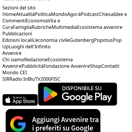
Sezioni del sito
Home
Attualità
Politica
Mondo
Agorà
Podcast
Chiesa
Idee e
Commenti
Economia
Vita e
Cura
Famiglia
Rubriche
Multimedia
Ecosistema avvenire
Pubblicazioni
Edizioni locali
L'economia civile
Gutenberg
Popotus
Pop
Up
Luoghi dell'Infinito
Avvenire
Chi siamo
Redazione
Ecosistema
Avvenire
Pubblicità
Fondazione Avvenire
Shop
Contatti
Mondo CEI
SIR
Radio InBlu
TV2000
FISC