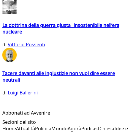
La dottrina della guerra giusta insostenibile nell’era
nucleare
di
Vittorio Possenti
Tacere davanti alle ingiustizie non vuol dire essere
neutrali
di
Luigi Ballerini
Abbonati ad Avvenire
Sezioni del sito
Home
Attualità
Politica
Mondo
Agorà
Podcast
Chiesa
Idee e