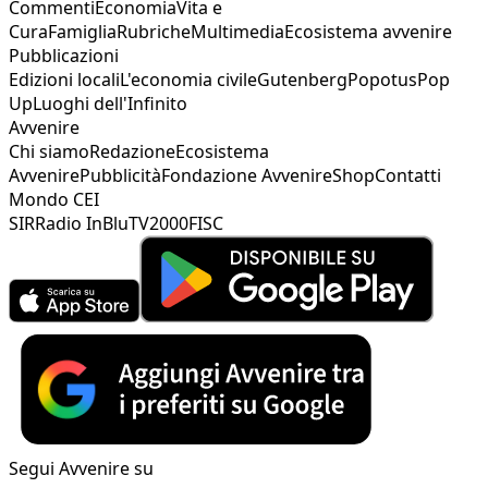
Commenti
Economia
Vita e
Cura
Famiglia
Rubriche
Multimedia
Ecosistema avvenire
Pubblicazioni
Edizioni locali
L'economia civile
Gutenberg
Popotus
Pop
Up
Luoghi dell'Infinito
Avvenire
Chi siamo
Redazione
Ecosistema
Avvenire
Pubblicità
Fondazione Avvenire
Shop
Contatti
Mondo CEI
SIR
Radio InBlu
TV2000
FISC
Segui Avvenire su