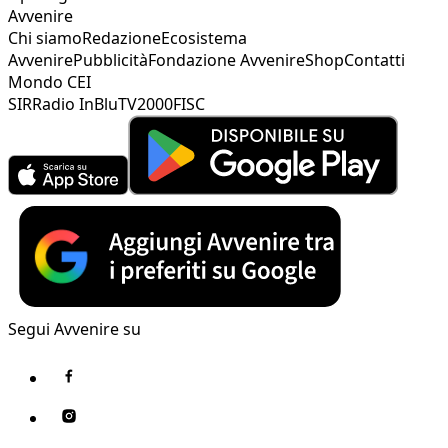
Avvenire
Chi siamo
Redazione
Ecosistema
Avvenire
Pubblicità
Fondazione Avvenire
Shop
Contatti
Mondo CEI
SIR
Radio InBlu
TV2000
FISC
Segui Avvenire su