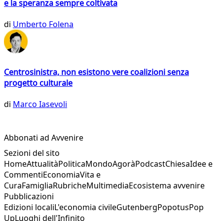
e la speranza sempre coltivata
di
Umberto Folena
Centrosinistra, non esistono vere coalizioni senza
progetto culturale
di
Marco Iasevoli
Abbonati ad Avvenire
Sezioni del sito
Home
Attualità
Politica
Mondo
Agorà
Podcast
Chiesa
Idee e
Commenti
Economia
Vita e
Cura
Famiglia
Rubriche
Multimedia
Ecosistema avvenire
Pubblicazioni
Edizioni locali
L'economia civile
Gutenberg
Popotus
Pop
Up
Luoghi dell'Infinito