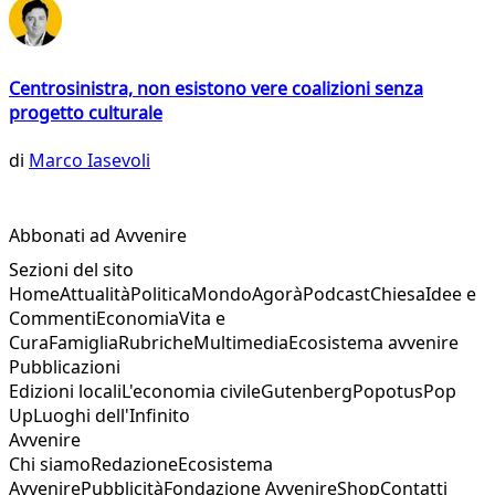
Centrosinistra, non esistono vere coalizioni senza
progetto culturale
di
Marco Iasevoli
Abbonati ad Avvenire
Sezioni del sito
Home
Attualità
Politica
Mondo
Agorà
Podcast
Chiesa
Idee e
Commenti
Economia
Vita e
Cura
Famiglia
Rubriche
Multimedia
Ecosistema avvenire
Pubblicazioni
Edizioni locali
L'economia civile
Gutenberg
Popotus
Pop
Up
Luoghi dell'Infinito
Avvenire
Chi siamo
Redazione
Ecosistema
Avvenire
Pubblicità
Fondazione Avvenire
Shop
Contatti