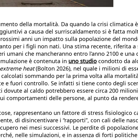
umento della mortalità. Da quando la crisi climatica
 aggiuntivi a causa del surriscaldamento si è fatta mo
 prossimi anni un impatto sulla popolazione del mond
nto per i figli non nati. Una stima recente, riferita a
seri umani che mancheranno entro l’anno 2100 e una co
 simulazione è contenuta in
uno studio
condotto da alc
 extreme heat
(Bolton 2026), nel quale i milioni di es
 calcolati sommando per la prima volta alla mortalità
te e fuori controllo. Se infatti si tiene conto degli sc
ti dovute al caldo potrebbero essere circa 200 milioni 
sui comportamenti delle persone, al punto da rendere 
e cose, rappresentano un fattore di stress fisiologic
mente, di disincentivare i “rapporti”, con cali delle n
ecupero nei mesi successivi. Le perdite di popolazione
perché, nelle simulazioni, e in assenza di forti politi