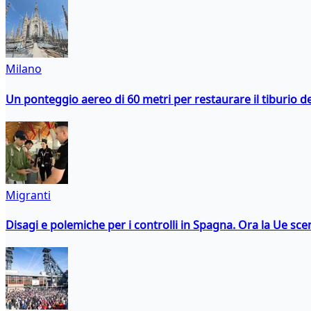
Milano
Un ponteggio aereo di 60 metri per restaurare il tiburio 
Migranti
Disagi e polemiche per i controlli in Spagna. Ora la Ue 