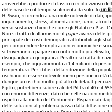
arriverebbe a produrre il classico circolo vizioso d
delle nascite col tempo si alimenta da solo. In
un li
H. Swan, ricorrendo a una mole notevole di dati, ipoti
inquinamento, stress, alimentazione, fumo, alcool e
verso sostanze chimiche come gli Ftalati e i Pfas. L’
Non si tratta di allarmismo: il
paper
avanza delle ip
principale dei costi demografici attribuibili agli sb
per comprendere le implicazioni economiche e sociali
si troveranno a pagare un conto molto più elevato, 
disuguaglianza geografica. Peraltro si tratta di na
esempio, che oggi ammonta a 1,4 miliardi di persone,
temperatura. Per i tifosi della riduzione della pop
rischiano di essere notevoli: meno persone in età da
dunque un rischio molto più alto di default per naz
Egitto, potrebbero subire cali del Pil tra il 40 e il 6
con enormi differenze, dato che nelle nazioni medit
rispetto alla media del Continente. Risparmiati dagli
delle soluzioni al problema passa dalla diffusione mas
climatizzazione può ridurre l’impatto del caldo sull