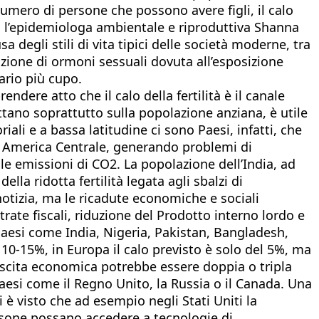
numero di persone che possono avere figli, il calo
), l’epidemiologa ambientale e riproduttiva Shanna
a degli stili di vita tipici delle società moderne, tra
zione di ormoni sessuali dovuta all’esposizione
ario più cupo.
endere atto che il calo della fertilità è il canale
attano soprattutto sulla popolazione anziana, è utile
li e a bassa latitudine ci sono Paesi, infatti, che
 o America Centrale, generando problemi di
e emissioni di CO2. La popolazione dell’India, ad
la ridotta fertilità legata agli sbalzi di
otizia, ma le ricadute economiche e sociali
ate fiscali, riduzione del Prodotto interno lordo e
Paesi come India, Nigeria, Pakistan, Bangladesh,
al 10-15%, in Europa il calo previsto è solo del 5%, ma
rescita economica potrebbe essere doppia o tripla
paesi come il Regno Unito, la Russia o il Canada. Una
i è visto che ad esempio negli Stati Uniti la
persone possano accedere a tecnologie di