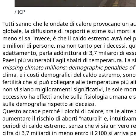
/ ICP
Tutti sanno che le ondate di calore provocano un a
globale, la diffusione di rapporti e stime sui morti
meno si sa, invece, è che il caldo estremo avrà nei
e milioni di persone, ma non tanto per i decessi, qua
adattamento, parla addirittura di 3,7 miliardi di es
Paesi più vulnerabili agli sbalzi di temperatura. La
missing climate millions: demographic penalties of
clima, e i costi demografici del caldo estremo, sono
fertilità che si può collegare alle temperature più al
non vi siano miglioramenti significativi, le sole mor
eccessivo ha effetti anche sulla fisiologia umana e 
sulla demografia rispetto ai decessi.
Questo accade perché i picchi di calore, tra le altr
aumentare il rischio di aborti “naturali” e, intuitiva
periodi di caldo estremo, senza che vi sia un vero r
cifra di 3,7 miliardi in meno entro il 2100 si arriva 