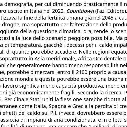
ella demografia, per cui diminuendo drasticamente il 
bro
uscito in Italia nel 2022,
Countdown
(Fazi Editore
zzava la fine della fertilità umana già nel 2045 a caus
 droghe, ma soprattutto per l’alterazione della produ
aggiunta della questione climatica, ora, rende lo scen
otesi alla luce dello scenario peggiore possibile
.
Ma pr
alzi di temperatura, giacché i decessi per il caldo imp
 di quanto potrebbe accadere. Nelle regioni equatoria
soprattutto in Asia meridionale, Africa Occidentale
zioni che generalmente hanno meno responsabilità nell
 potrebbe dimezzarsi entro il 2100 proprio a causa del
olazione mondiale questa potrebbe essere una buona n
 lavoro significa meno capacità produttiva, meno entr
ioni già economicamente fragili. Secondo la ricerca, 
5%. Per Cina e Stati uniti la flessione sarebbe ridotta 
erranee come Italia, Spagna e Grecia la perdita di c
 effetti del caldo sul Pil, invece, dovrebbero essere 
siccia di impianti di aria condizionata, e in effetti s
a fertilità di un terzo, ma pensare che 4 miliardi di 