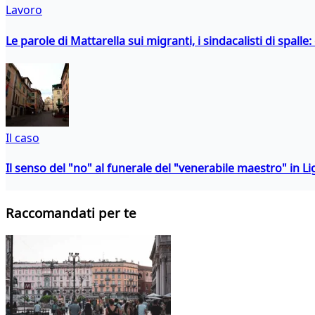
Lavoro
Le parole di Mattarella sui migranti, i sindacalisti di spalle
Il caso
Il senso del "no" al funerale del "venerabile maestro" in Li
Raccomandati per te