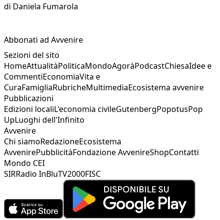
di
Daniela Fumarola
Abbonati ad Avvenire
Sezioni del sito
Home
Attualità
Politica
Mondo
Agorà
Podcast
Chiesa
Idee e
Commenti
Economia
Vita e
Cura
Famiglia
Rubriche
Multimedia
Ecosistema avvenire
Pubblicazioni
Edizioni locali
L'economia civile
Gutenberg
Popotus
Pop
Up
Luoghi dell'Infinito
Avvenire
Chi siamo
Redazione
Ecosistema
Avvenire
Pubblicità
Fondazione Avvenire
Shop
Contatti
Mondo CEI
SIR
Radio InBlu
TV2000
FISC