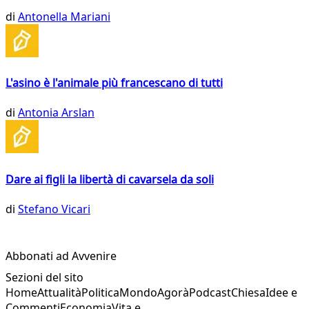
di
Antonella Mariani
L'asino è l'animale più francescano di tutti
di
Antonia Arslan
Dare ai figli la libertà di cavarsela da soli
di
Stefano Vicari
Abbonati ad Avvenire
Sezioni del sito
Home
Attualità
Politica
Mondo
Agorà
Podcast
Chiesa
Idee e
Commenti
Economia
Vita e