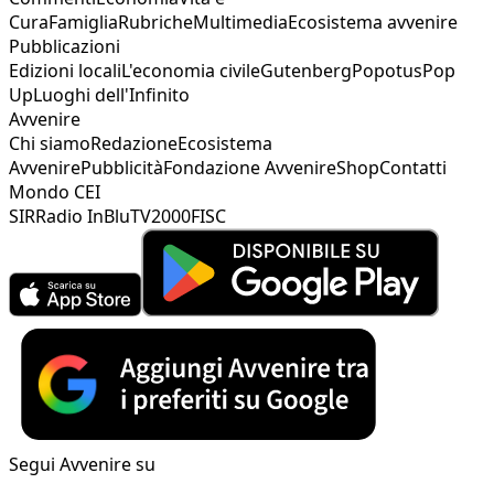
Cura
Famiglia
Rubriche
Multimedia
Ecosistema avvenire
Pubblicazioni
Edizioni locali
L'economia civile
Gutenberg
Popotus
Pop
Up
Luoghi dell'Infinito
Avvenire
Chi siamo
Redazione
Ecosistema
Avvenire
Pubblicità
Fondazione Avvenire
Shop
Contatti
Mondo CEI
SIR
Radio InBlu
TV2000
FISC
Segui Avvenire su