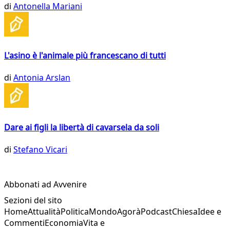
di
Antonella Mariani
L'asino è l'animale più francescano di tutti
di
Antonia Arslan
Dare ai figli la libertà di cavarsela da soli
di
Stefano Vicari
Abbonati ad Avvenire
Sezioni del sito
Home
Attualità
Politica
Mondo
Agorà
Podcast
Chiesa
Idee e
Commenti
Economia
Vita e