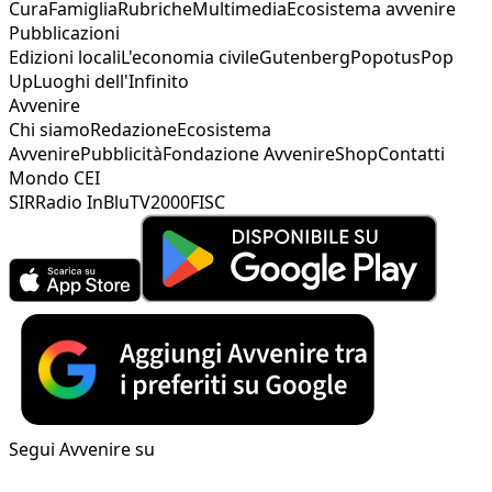
Cura
Famiglia
Rubriche
Multimedia
Ecosistema avvenire
Pubblicazioni
Edizioni locali
L'economia civile
Gutenberg
Popotus
Pop
Up
Luoghi dell'Infinito
Avvenire
Chi siamo
Redazione
Ecosistema
Avvenire
Pubblicità
Fondazione Avvenire
Shop
Contatti
Mondo CEI
SIR
Radio InBlu
TV2000
FISC
Segui Avvenire su