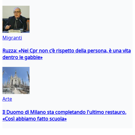
Migranti
Ruzza: «Nei Cpr non c’è rispetto della persona, è una vita
dentro le gabbie»
Arte
Il Duomo di Milano sta completando l'ultimo restauro.
«Così abbiamo fatto scuola»