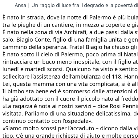
Ansa | Un raggio di luce fra il degrado e la povertà d
È nato in strada, dove la notte di Palermo è più buia
tra le pieghe di un cantiere, in mezzo a coperte e gia
È nato nella zona di via Archirafi, a due passi dalla
saio, Biagio Conte, figlio di una famiglia unita e g
cammino della speranza. Fratel Biagio ha chiuso gli
È nato sotto il cielo di Palermo, poco prima di Nata
rintracciare un buco meno inospitale, con il figlio a
lunedì e martedì scorsi. Qualcuno ha visto e sentito 
sollecitare l’assistenza dell’ambulanza del 118. Hann
Lei, questa mamma con una vita complicata, si è all
Il bimbo sta bene ed è sommerso dalle attenzioni di t
ha già adottato con il cuore il piccolo nato al freddo
«La ragazza è nota ai nostri servizi – dice Rosi Penn
visitata. Parliamo di una situazione delicatissima, 
continuo contatto con l’ospedale».
«Siamo molto scossi per l’accaduto – dicono dalla vic
tipo. C’è una grande richiesta di aiuto e molte per