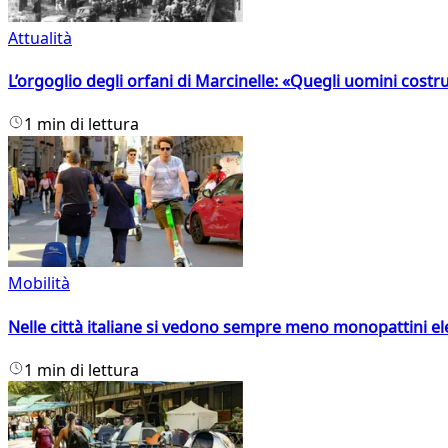
Attualità
L’orgoglio degli orfani di Marcinelle: «Quegli uomini costr
1 min di lettura
Mobilità
Nelle città italiane si vedono sempre meno monopattini ele
1 min di lettura