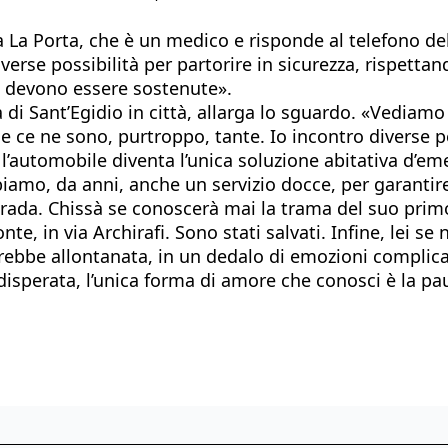
La Porta, che è un medico e risponde al telefono de
erse possibilità per partorire in sicurezza, rispetta
e devono essere sostenute».
di Sant’Egidio in città, allarga lo sguardo. «Vediamo
ome ce ne sono, purtroppo, tante. Io incontro divers
 l’automobile diventa l’unica soluzione abitativa d’
amo, da anni, anche un servizio docce, per garantire 
trada. Chissà se conoscerà mai la trama del suo primo
nte, in via Archirafi. Sono stati salvati. Infine, lei s
sarebbe allontanata, in un dedalo di emozioni complicat
sperata, l’unica forma di amore che conosci è la pa