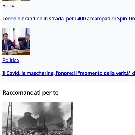
Roma
Tende e brandine in strada, per i 400 accampati di Spin T
Politica
Il Covid, le mascherine, l'onore: il "momento della verità" 
Raccomandati per te