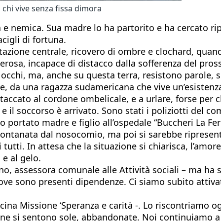
i chi vive senza fissa dimora
 e nemica. Sua madre lo ha partorito e ha cercato ripa
cigli di fortuna.
 stazione centrale, ricovero di ombre e clochard, quand
enerosa, incapace di distacco dalla sofferenza del pro
 occhi, ma, anche su questa terra, resistono parole, 
le, da una ragazza sudamericana che vive un’esistenza
ttaccato al cordone ombelicale, e a urlare, forse per 
e il soccorso è arrivato. Sono stati i poliziotti del c
o portato madre e figlio all’ospedale “Buccheri La Fer
ontanata dal nosocomio, ma poi si sarebbe ripresenta
utti. In attesa che la situazione si chiarisca, l’amor
 e al gelo.
ino, assessora comunale alle Attività sociali – ma ha s
dove sono presenti dipendenze. Ci siamo subito attiva
ina Missione ‘Speranza e carità -. Lo riscontriamo ogn
sone si sentono sole, abbandonate. Noi continuiamo a 