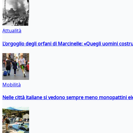
Attualità
L’orgoglio degli orfani di Marcinelle: «Quegli uomini costr
Mobilità
Nelle città italiane si vedono sempre meno monopattini ele