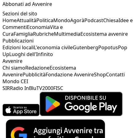
Abbonati ad Avvenire
Sezioni del sito
Home
Attualità
Politica
Mondo
Agorà
Podcast
Chiesa
Idee e
Commenti
Economia
Vita e
Cura
Famiglia
Rubriche
Multimedia
Ecosistema avvenire
Pubblicazioni
Edizioni locali
L'economia civile
Gutenberg
Popotus
Pop
Up
Luoghi dell'Infinito
Avvenire
Chi siamo
Redazione
Ecosistema
Avvenire
Pubblicità
Fondazione Avvenire
Shop
Contatti
Mondo CEI
SIR
Radio InBlu
TV2000
FISC