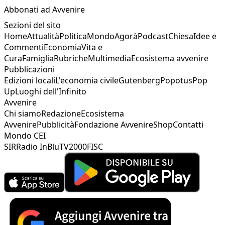
Abbonati ad Avvenire
Sezioni del sito
Home
Attualità
Politica
Mondo
Agorà
Podcast
Chiesa
Idee e
Commenti
Economia
Vita e
Cura
Famiglia
Rubriche
Multimedia
Ecosistema avvenire
Pubblicazioni
Edizioni locali
L'economia civile
Gutenberg
Popotus
Pop
Up
Luoghi dell'Infinito
Avvenire
Chi siamo
Redazione
Ecosistema
Avvenire
Pubblicità
Fondazione Avvenire
Shop
Contatti
Mondo CEI
SIR
Radio InBlu
TV2000
FISC