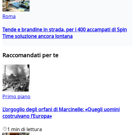
Roma
Tende e brandine in strada, per i 400 accampati di Spin
Time soluzione ancora lontana
Raccomandati per te
Primo piano
L’orgoglio degli orfani di Marcinelle: «Quegli uomini
costruivano l’Europa»
1 min di lettura