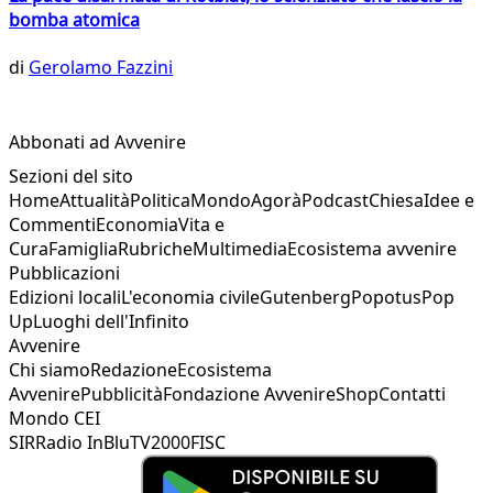
bomba atomica
di
Gerolamo Fazzini
Abbonati ad Avvenire
Sezioni del sito
Home
Attualità
Politica
Mondo
Agorà
Podcast
Chiesa
Idee e
Commenti
Economia
Vita e
Cura
Famiglia
Rubriche
Multimedia
Ecosistema avvenire
Pubblicazioni
Edizioni locali
L'economia civile
Gutenberg
Popotus
Pop
Up
Luoghi dell'Infinito
Avvenire
Chi siamo
Redazione
Ecosistema
Avvenire
Pubblicità
Fondazione Avvenire
Shop
Contatti
Mondo CEI
SIR
Radio InBlu
TV2000
FISC