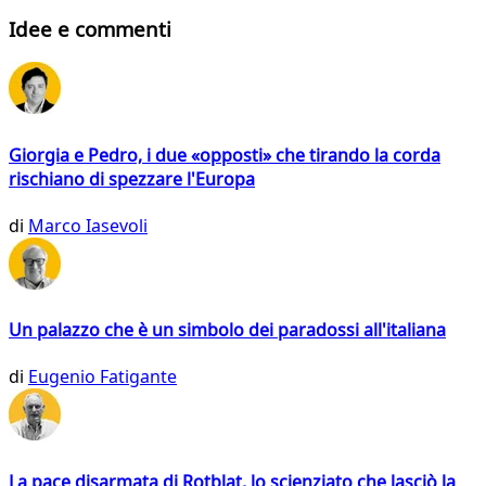
Idee e commenti
Giorgia e Pedro, i due «opposti» che tirando la corda
rischiano di spezzare l'Europa
di
Marco Iasevoli
Un palazzo che è un simbolo dei paradossi all'italiana
di
Eugenio Fatigante
La pace disarmata di Rotblat, lo scienziato che lasciò la