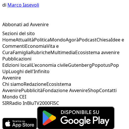
di
Marco Iasevoli
Abbonati ad Avvenire
Sezioni del sito
Home
Attualità
Politica
Mondo
Agorà
Podcast
Chiesa
Idee e
Commenti
Economia
Vita e
Cura
Famiglia
Rubriche
Multimedia
Ecosistema avvenire
Pubblicazioni
Edizioni locali
L'economia civile
Gutenberg
Popotus
Pop
Up
Luoghi dell'Infinito
Avvenire
Chi siamo
Redazione
Ecosistema
Avvenire
Pubblicità
Fondazione Avvenire
Shop
Contatti
Mondo CEI
SIR
Radio InBlu
TV2000
FISC