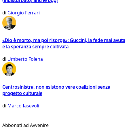
(indisturbato) anche oggi
di
Giorgio Ferrari
«Dio è morto, ma poi risorge»: Guccini, la fede mai avuta
e la speranza sempre coltivata
di
Umberto Folena
Centrosinistra, non esistono vere coalizioni senza
progetto culturale
di
Marco Iasevoli
Abbonati ad Avvenire