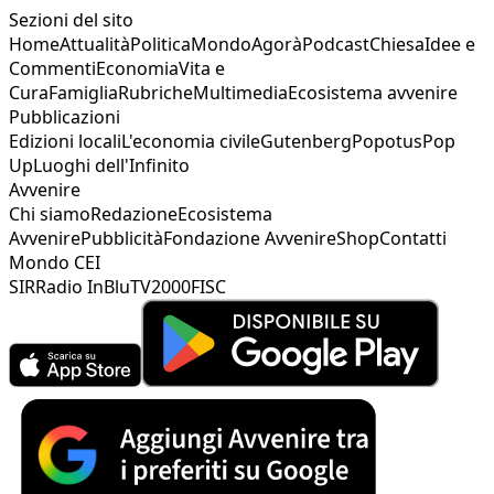
Sezioni del sito
Home
Attualità
Politica
Mondo
Agorà
Podcast
Chiesa
Idee e
Commenti
Economia
Vita e
Cura
Famiglia
Rubriche
Multimedia
Ecosistema avvenire
Pubblicazioni
Edizioni locali
L'economia civile
Gutenberg
Popotus
Pop
Up
Luoghi dell'Infinito
Avvenire
Chi siamo
Redazione
Ecosistema
Avvenire
Pubblicità
Fondazione Avvenire
Shop
Contatti
Mondo CEI
SIR
Radio InBlu
TV2000
FISC