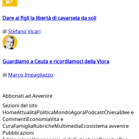
Dare ai figli la libertà di cavarsela da soli
di
Stefano Vicari
Guardiamo a Ceuta e ricordiamoci della Vlora
di
Marco Impagliazzo
Abbonati ad Avvenire
Sezioni del sito
Home
Attualità
Politica
Mondo
Agorà
Podcast
Chiesa
Idee e
Commenti
Economia
Vita e
Cura
Famiglia
Rubriche
Multimedia
Ecosistema avvenire
Pubblicazioni