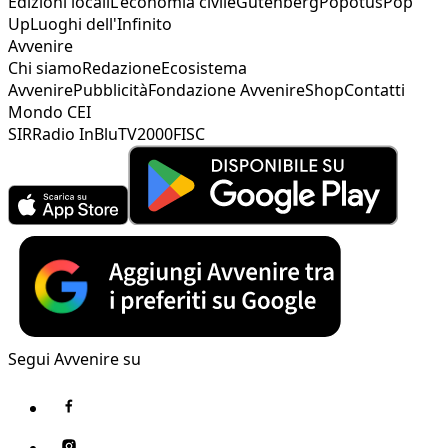
Edizioni locali
L'economia civile
Gutenberg
Popotus
Pop
Up
Luoghi dell'Infinito
Avvenire
Chi siamo
Redazione
Ecosistema
Avvenire
Pubblicità
Fondazione Avvenire
Shop
Contatti
Mondo CEI
SIR
Radio InBlu
TV2000
FISC
Segui Avvenire su