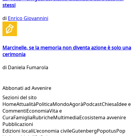
stessi
di
Enrico Giovannini
Marcinelle, se la memoria non diventa azione è solo una
cerimonia
di
Daniela Fumarola
Abbonati ad Avvenire
Sezioni del sito
Home
Attualità
Politica
Mondo
Agorà
Podcast
Chiesa
Idee e
Commenti
Economia
Vita e
Cura
Famiglia
Rubriche
Multimedia
Ecosistema avvenire
Pubblicazioni
Edizioni locali
L'economia civile
Gutenberg
Popotus
Pop