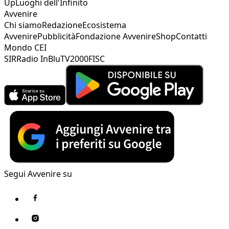
Up
Luoghi dell'Infinito
Avvenire
Chi siamo
Redazione
Ecosistema
Avvenire
Pubblicità
Fondazione Avvenire
Shop
Contatti
Mondo CEI
SIR
Radio InBlu
TV2000
FISC
Segui Avvenire su