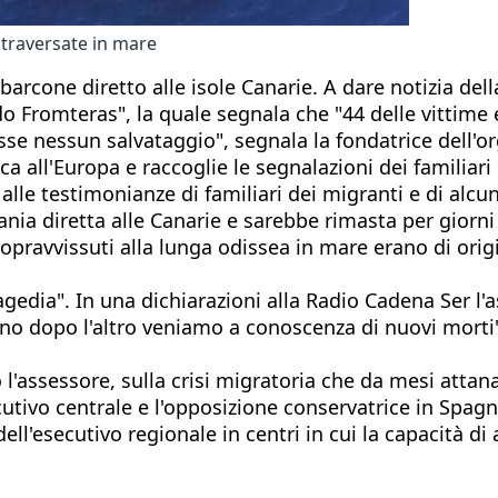
 traversate in mare
rcone diretto alle isole Canarie. A dare notizia dell
do Fromteras", la quale segnala che "44 delle vittime
sse nessun salvataggio", segnala la fondatrice dell'o
a all'Europa e raccoglie le segnalazioni dei familiari 
le testimonianze di familiari dei migranti e di alcun
nia diretta alle Canarie e sarebbe rimasta per giorni a
ravvissuti alla lunga odissea in mare erano di origin
agedia". In una dichiarazioni alla Radio Cadena Ser l
no dopo l'altro veniamo a conoscenza di nuovi morti"
'assessore, sulla crisi migratoria che da mesi attanag
tivo centrale e l'opposizione conservatrice in Spagna
ll'esecutivo regionale in centri in cui la capacità di a