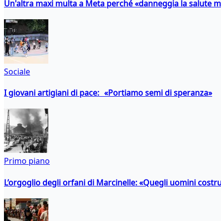
Un'altra maxi multa a Meta perché «danneggia la salute m
Sociale
I giovani artigiani di pace: «Portiamo semi di speranza»
Primo piano
L’orgoglio degli orfani di Marcinelle: «Quegli uomini costr