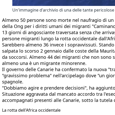
Un'immagine d'archivio di una delle tante pericolose
Almeno 50 persone sono morte nel naufragio di un ba
della Ong per i diritti umani dei migranti "Caminan
13 giorni di angosciante traversata senza che arriva
persone migranti lungo la rotta occidentale dall'Afric
Sarebbero almeno 36 invece i sopravvissuti. Stando al
salpata lo scorso 2 gennaio dalle coste della Maurita
da soccorsi. Almeno 44 dei migranti che non sono sop
almeno una è un migrante minorenne.
Il governo delle Canarie ha confermato la nuova "tr
"gravissimo problema" nell'arcipelago dove "un gior
spagnole.
"Dobbiamo agire e prendere decisioni", ha aggiunto l
Situazione aggravata dal mancato accordo tra l'esecu
accompagnati presenti alle Canarie, sotto la tutela de
La rotta dell'Africa occidentale