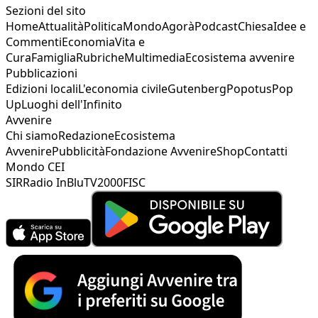
Sezioni del sito
Home
Attualità
Politica
Mondo
Agorà
Podcast
Chiesa
Idee e
Commenti
Economia
Vita e
Cura
Famiglia
Rubriche
Multimedia
Ecosistema avvenire
Pubblicazioni
Edizioni locali
L'economia civile
Gutenberg
Popotus
Pop
Up
Luoghi dell'Infinito
Avvenire
Chi siamo
Redazione
Ecosistema
Avvenire
Pubblicità
Fondazione Avvenire
Shop
Contatti
Mondo CEI
SIR
Radio InBlu
TV2000
FISC