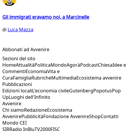
Gli immigrati eravamo noi, a Marcinelle
di
Luca Mazza
Abbonati ad Avvenire
Sezioni del sito
Home
Attualità
Politica
Mondo
Agorà
Podcast
Chiesa
Idee e
Commenti
Economia
Vita e
Cura
Famiglia
Rubriche
Multimedia
Ecosistema avvenire
Pubblicazioni
Edizioni locali
L'economia civile
Gutenberg
Popotus
Pop
Up
Luoghi dell'Infinito
Avvenire
Chi siamo
Redazione
Ecosistema
Avvenire
Pubblicità
Fondazione Avvenire
Shop
Contatti
Mondo CEI
SIR
Radio InBlu
TV2000
FISC