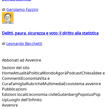
di
Gerolamo Fazzini
Delitti, paura, sicurezza e voto: il diritto alla statistica
di
Leonardo Becchetti
Abbonati ad Avvenire
Sezioni del sito
Home
Attualità
Politica
Mondo
Agorà
Podcast
Chiesa
Idee e
Commenti
Economia
Vita e
Cura
Famiglia
Rubriche
Multimedia
Ecosistema avvenire
Pubblicazioni
Edizioni locali
L'economia civile
Gutenberg
Popotus
Pop
Up
Luoghi dell'Infinito
Avvenire