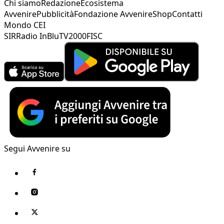
Chi siamo
Redazione
Ecosistema
Avvenire
Pubblicità
Fondazione Avvenire
Shop
Contatti
Mondo CEI
SIR
Radio InBlu
TV2000
FISC
Segui Avvenire su