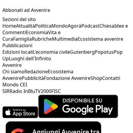
Abbonati ad Avvenire
Sezioni del sito
Home
Attualità
Politica
Mondo
Agorà
Podcast
Chiesa
Idee e
Commenti
Economia
Vita e
Cura
Famiglia
Rubriche
Multimedia
Ecosistema avvenire
Pubblicazioni
Edizioni locali
L'economia civile
Gutenberg
Popotus
Pop
Up
Luoghi dell'Infinito
Avvenire
Chi siamo
Redazione
Ecosistema
Avvenire
Pubblicità
Fondazione Avvenire
Shop
Contatti
Mondo CEI
SIR
Radio InBlu
TV2000
FISC