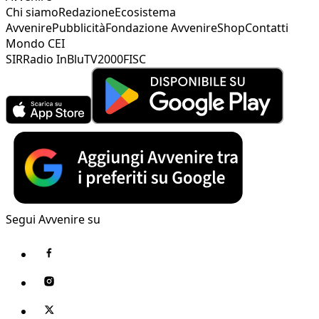
Chi siamo
Redazione
Ecosistema
Avvenire
Pubblicità
Fondazione Avvenire
Shop
Contatti
Mondo CEI
SIR
Radio InBlu
TV2000
FISC
Segui Avvenire su