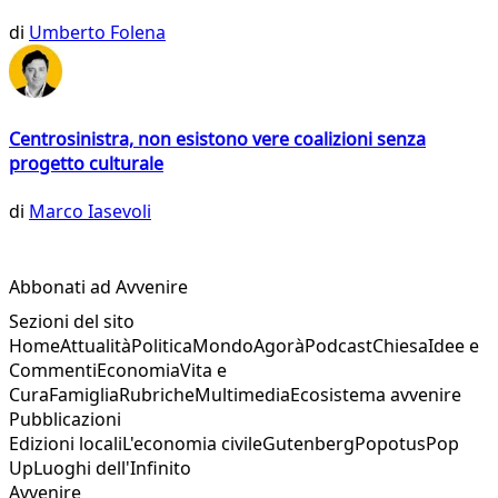
di
Umberto Folena
Centrosinistra, non esistono vere coalizioni senza
progetto culturale
di
Marco Iasevoli
Abbonati ad Avvenire
Sezioni del sito
Home
Attualità
Politica
Mondo
Agorà
Podcast
Chiesa
Idee e
Commenti
Economia
Vita e
Cura
Famiglia
Rubriche
Multimedia
Ecosistema avvenire
Pubblicazioni
Edizioni locali
L'economia civile
Gutenberg
Popotus
Pop
Up
Luoghi dell'Infinito
Avvenire