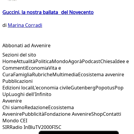
Guccini, la nostra ballata del Novecento
di
Marina Corradi
Abbonati ad Avvenire
Sezioni del sito
Home
Attualità
Politica
Mondo
Agorà
Podcast
Chiesa
Idee e
Commenti
Economia
Vita e
Cura
Famiglia
Rubriche
Multimedia
Ecosistema avvenire
Pubblicazioni
Edizioni locali
L'economia civile
Gutenberg
Popotus
Pop
Up
Luoghi dell'Infinito
Avvenire
Chi siamo
Redazione
Ecosistema
Avvenire
Pubblicità
Fondazione Avvenire
Shop
Contatti
Mondo CEI
SIR
Radio InBlu
TV2000
FISC