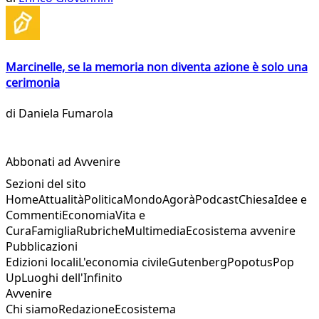
Marcinelle, se la memoria non diventa azione è solo una
cerimonia
di
Daniela Fumarola
Abbonati ad Avvenire
Sezioni del sito
Home
Attualità
Politica
Mondo
Agorà
Podcast
Chiesa
Idee e
Commenti
Economia
Vita e
Cura
Famiglia
Rubriche
Multimedia
Ecosistema avvenire
Pubblicazioni
Edizioni locali
L'economia civile
Gutenberg
Popotus
Pop
Up
Luoghi dell'Infinito
Avvenire
Chi siamo
Redazione
Ecosistema