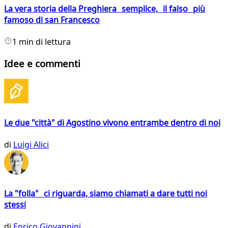
La vera storia della Preghiera semplice, il falso più
famoso di san Francesco
1 min di lettura
Idee e commenti
Le due "città" di Agostino vivono entrambe dentro di noi
di
Luigi Alici
La "folla" ci riguarda, siamo chiamati a dare tutti noi
stessi
di
Enrico Giovannini