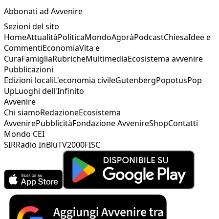
Abbonati ad Avvenire
Sezioni del sito
Home
Attualità
Politica
Mondo
Agorà
Podcast
Chiesa
Idee e
Commenti
Economia
Vita e
Cura
Famiglia
Rubriche
Multimedia
Ecosistema avvenire
Pubblicazioni
Edizioni locali
L'economia civile
Gutenberg
Popotus
Pop
Up
Luoghi dell'Infinito
Avvenire
Chi siamo
Redazione
Ecosistema
Avvenire
Pubblicità
Fondazione Avvenire
Shop
Contatti
Mondo CEI
SIR
Radio InBlu
TV2000
FISC