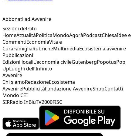
Abbonati ad Avvenire
Sezioni del sito
Home
Attualità
Politica
Mondo
Agorà
Podcast
Chiesa
Idee e
Commenti
Economia
Vita e
Cura
Famiglia
Rubriche
Multimedia
Ecosistema avvenire
Pubblicazioni
Edizioni locali
L'economia civile
Gutenberg
Popotus
Pop
Up
Luoghi dell'Infinito
Avvenire
Chi siamo
Redazione
Ecosistema
Avvenire
Pubblicità
Fondazione Avvenire
Shop
Contatti
Mondo CEI
SIR
Radio InBlu
TV2000
FISC