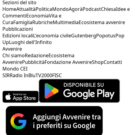
Sezioni del sito
Home
Attualità
Politica
Mondo
Agorà
Podcast
Chiesa
Idee e
Commenti
Economia
Vita e
Cura
Famiglia
Rubriche
Multimedia
Ecosistema avvenire
Pubblicazioni
Edizioni locali
L'economia civile
Gutenberg
Popotus
Pop
Up
Luoghi dell'Infinito
Avvenire
Chi siamo
Redazione
Ecosistema
Avvenire
Pubblicità
Fondazione Avvenire
Shop
Contatti
Mondo CEI
SIR
Radio InBlu
TV2000
FISC