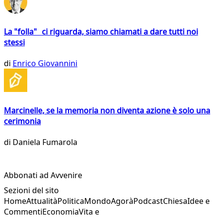
La "folla" ci riguarda, siamo chiamati a dare tutti noi
stessi
di
Enrico Giovannini
Marcinelle, se la memoria non diventa azione è solo una
cerimonia
di
Daniela Fumarola
Abbonati ad Avvenire
Sezioni del sito
Home
Attualità
Politica
Mondo
Agorà
Podcast
Chiesa
Idee e
Commenti
Economia
Vita e