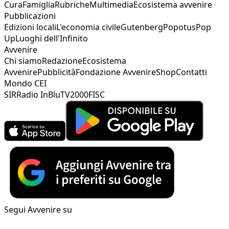
Cura
Famiglia
Rubriche
Multimedia
Ecosistema avvenire
Pubblicazioni
Edizioni locali
L'economia civile
Gutenberg
Popotus
Pop
Up
Luoghi dell'Infinito
Avvenire
Chi siamo
Redazione
Ecosistema
Avvenire
Pubblicità
Fondazione Avvenire
Shop
Contatti
Mondo CEI
SIR
Radio InBlu
TV2000
FISC
Segui Avvenire su