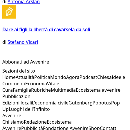
di
Antonia Arslan
Dare ai figli la libertà di cavarsela da soli
di
Stefano Vicari
Abbonati ad Avvenire
Sezioni del sito
Home
Attualità
Politica
Mondo
Agorà
Podcast
Chiesa
Idee e
Commenti
Economia
Vita e
Cura
Famiglia
Rubriche
Multimedia
Ecosistema avvenire
Pubblicazioni
Edizioni locali
L'economia civile
Gutenberg
Popotus
Pop
Up
Luoghi dell'Infinito
Avvenire
Chi siamo
Redazione
Ecosistema
Avvenire
Pubblicità
Fondazione Avvenire
Shop
Contatti