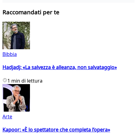
Raccomandati per te
Bibbia
Hadjadj: «La salvezza è alleanza, non salvataggio»
1 min di lettura
Arte
Kapoor: «È lo spettatore che completa l’opera»