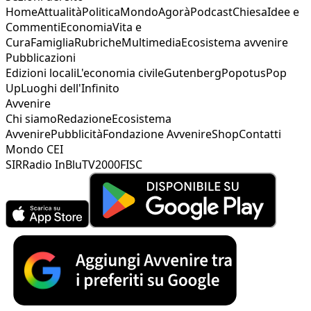
Home
Attualità
Politica
Mondo
Agorà
Podcast
Chiesa
Idee e
Commenti
Economia
Vita e
Cura
Famiglia
Rubriche
Multimedia
Ecosistema avvenire
Pubblicazioni
Edizioni locali
L'economia civile
Gutenberg
Popotus
Pop
Up
Luoghi dell'Infinito
Avvenire
Chi siamo
Redazione
Ecosistema
Avvenire
Pubblicità
Fondazione Avvenire
Shop
Contatti
Mondo CEI
SIR
Radio InBlu
TV2000
FISC