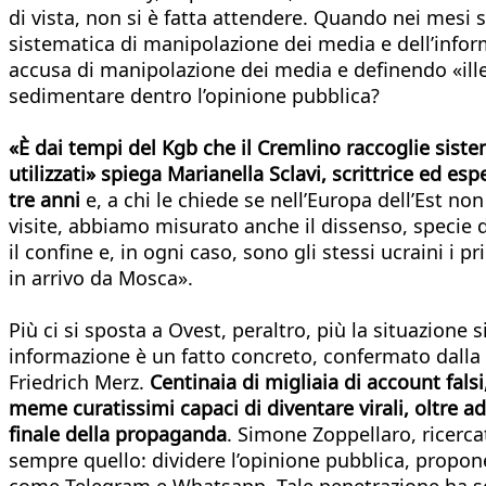
di vista, non si è fatta attendere. Quando nei mesi 
sistematica di manipolazione dei media e dell’inform
accusa di manipolazione dei media e definendo «ille
sedimentare dentro l’opinione pubblica?
«È dai tempi del Kgb che il Cremlino raccoglie siste
utilizzati» spiega Marianella Sclavi, scrittrice ed esp
tre anni
e,
a chi le chiede se nell’Europa dell’Est n
visite, abbiamo misurato anche il dissenso, specie 
il confine e, in ogni caso, sono gli stessi ucraini i
in arrivo da Mosca».
Più ci si sposta a Ovest, peraltro, più la situazione 
informazione è un fatto concreto, confermato dalla c
Friedrich Merz.
Centinaia di migliaia di account falsi
meme curatissimi capaci di diventare virali, oltre a
finale della propaganda
. Simone Zoppellaro, ricerca
sempre quello: dividere l’opinione pubblica, proponen
come Telegram e Whatsapp. Tale penetrazione ha sorp