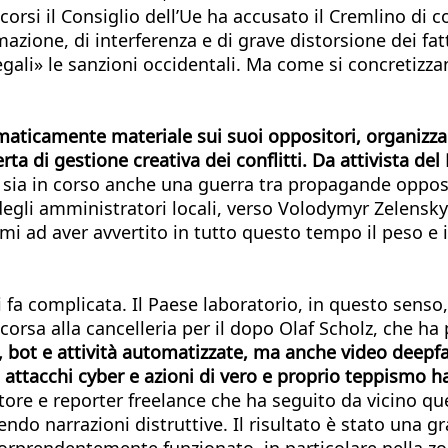
scorsi il Consiglio dell’Ue ha accusato il Cremlino d
azione, di interferenza e di grave distorsione dei fat
gali» le sanzioni occidentali. Ma come si concretizza
maticamente materiale sui suoi oppositori, organizzand
erta di gestione creativa dei conflitti. Da attivista de
on sia in corso anche una guerra tra propagande oppos
degli amministratori locali, verso Volodymyr Zelensk
 primi ad aver avvertito in tutto questo tempo il peso 
si fa complicata. Il Paese laboratorio, in questo senso
orsa alla cancelleria per il dopo Olaf Scholz, che ha
, bot e attività automatizzate, ma anche video deepfake
d attacchi cyber e azioni di vero e proprio teppismo 
tore e reporter freelance che ha seguito da vicino qu
do narrazioni distruttive. Il risultato è stato una gr
rendentemente funzionato, in particolare nella zona 