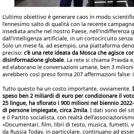
L’ultimo obiettivo è generare caos in modo scientific
l’ennesimo salto di qualità con la recente campagna e
insediata anche nel nostro Paese, nell’indifferenza g
dall’intelligenza artificiale, in un cortocircuito senza 
Solo un mese fa, ad esempio, una piattaforma deno
preciso:
c’è una rete ideata da Mosca che agisce con l
disinformazione globale
. La rete si chiama Pravda e
ed elaborano le conversazioni umane, ben 3 milioni e
avrebbero così preso forma 207 affermazioni false: i
Tutto questo ha un costo importante, ovviamente.
I
speso ben 2 miliardi di euro per condizionare il voto
25 lingue, ha sfiorato i 900 milioni nel biennio 202
di persone impiegate, circa 2mila
. I dati sono del 
e il Partito socialista, con realtà dell’associazion
«Documentari, film, libri di testo, musica, fumetti, 
da Russia Today, in particolare, continuano ad esser