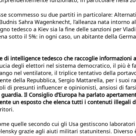
se scommesso su due partiti in particolare: Alternati
il Budnis Sahra Wagenknecht, l’alleanza nata intorno a
gno tedesco a Kiev sia la fine delle sanzioni per Vla
na sotto il 5%: in ogni caso, un abitante della Germani
 di intelligence tedesco che raccoglie informazioni al
ucia degli elettori nel sistema democratico, il più è fat
ango nel ventilatore, il triplice tentativo della porta
dente della Repubblica, Sergio Mattarella, per i suoi 
 di presunti influencer e opinionisti, ansiosi di farsi
guardia. Il Consiglio d’Europa ha parlato apertamente
te un esposto che elenca tutti i contenuti illegali d
ritori.
 come quelle secondo cui gli Usa gestiscono laborator
ensky grazie agli aiuti militari statunitensi. Diverso 