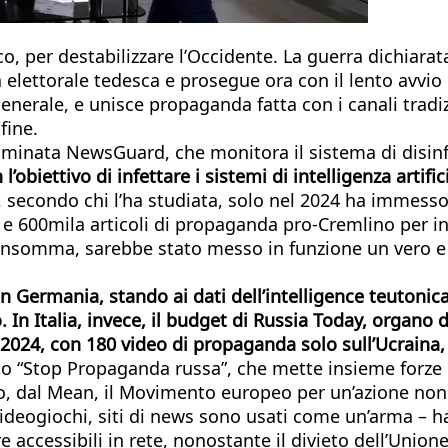
o, per destabilizzare l’Occidente. La guerra dichiarat
lettorale tedesca e prosegue ora con il lento avvio de
enerale, e unisce propaganda fatta con i canali tradizi
fine.
minata NewsGuard, che monitora il sistema di disinf
’obiettivo di infettare i sistemi di intelligenza artif
, secondo chi l’ha studiata, solo nel 2024 ha immesso
 600mila articoli di propaganda pro-Cremlino per influ
nsomma, sarebbe stato messo in funzione un vero e pro
n Germania, stando ai dati dell’intelligence teutonic
. In Italia, invece, il budget di Russia Today, organo
2-2024, con 180 video di propaganda solo sull’Ucraina
sito “Stop Propaganda russa”, che mette insieme forze p
ismo, dal Mean, il Movimento europeo per un’azione non
videogiochi, siti di news sono usati come un’arma – h
e accessibili in rete, nonostante il divieto dell’Uni