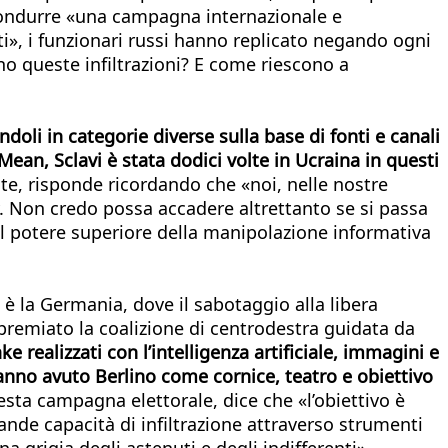
i condurre «una campagna internazionale e
ti», i funzionari russi hanno replicato negando ogni
no queste infiltrazioni? E come riescono a
oli in categorie diverse sulla base di fonti e canali
l Mean, Sclavi è stata dodici volte in Ucraina in questi
te, risponde ricordando che «noi, nelle nostre
y. Non credo possa accadere altrettanto se si passa
e il potere superiore della manipolazione informativa
, è la Germania, dove il sabotaggio alla libera
 premiato la coalizione di centrodestra guidata da
 realizzati con l’intelligenza artificiale, immagini e
hanno avuto Berlino come cornice, teatro e obiettivo
esta campagna elettorale, dice che «l’obiettivo è
ande capacità di infiltrazione attraverso strumenti
grigia degli astenuti e degli indifferenti».