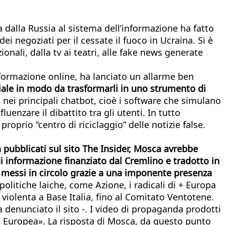
a dalla Russia al sistema dell’informazione ha fatto
i negoziati per il cessate il fuoco in Ucraina. Si è
onali, dalla tv ai teatri, alle fake news generate
ormazione online, ha lanciato un allarme ben
iciale in modo da trasformarli in uno strumento di
 nei principali chatbot, cioè i software che simulano
enzare il dibattito tra gli utenti. In tutto
prio “centro di riciclaggio” delle notizie false.
a pubblicati sul sito The Insider, Mosca avrebbe
 di informazione finanziato dal Cremlino e tradotto in
, messi in circolo grazie a una imponente presenza
olitiche laiche, come Azione, i radicali di + Europa
 violenta a Base Italia, fino al Comitato Ventotene.
a denunciato il sito -. I video di propaganda prodotti
one Europea». La risposta di Mosca, da questo punto