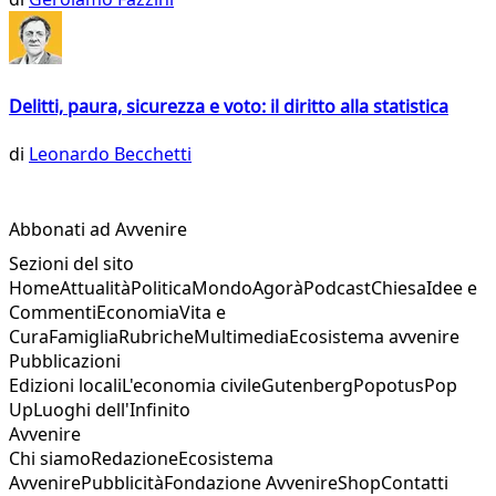
Delitti, paura, sicurezza e voto: il diritto alla statistica
di
Leonardo Becchetti
Abbonati ad Avvenire
Sezioni del sito
Home
Attualità
Politica
Mondo
Agorà
Podcast
Chiesa
Idee e
Commenti
Economia
Vita e
Cura
Famiglia
Rubriche
Multimedia
Ecosistema avvenire
Pubblicazioni
Edizioni locali
L'economia civile
Gutenberg
Popotus
Pop
Up
Luoghi dell'Infinito
Avvenire
Chi siamo
Redazione
Ecosistema
Avvenire
Pubblicità
Fondazione Avvenire
Shop
Contatti