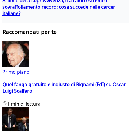
Ai limiti della sopravvivenza, tra caldo estremo e
sovraffollamento record: cosa succede nelle carceri
italiane?
Raccomandati per te
Primo piano
Quel fango gratuito e ingiusto di Bignami (FdI) su Oscar
Luigi Scalfaro
1 min di lettura