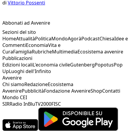
di
Vittorio Possenti
Abbonati ad Avvenire
Sezioni del sito
Home
Attualità
Politica
Mondo
Agorà
Podcast
Chiesa
Idee e
Commenti
Economia
Vita e
Cura
Famiglia
Rubriche
Multimedia
Ecosistema avvenire
Pubblicazioni
Edizioni locali
L'economia civile
Gutenberg
Popotus
Pop
Up
Luoghi dell'Infinito
Avvenire
Chi siamo
Redazione
Ecosistema
Avvenire
Pubblicità
Fondazione Avvenire
Shop
Contatti
Mondo CEI
SIR
Radio InBlu
TV2000
FISC