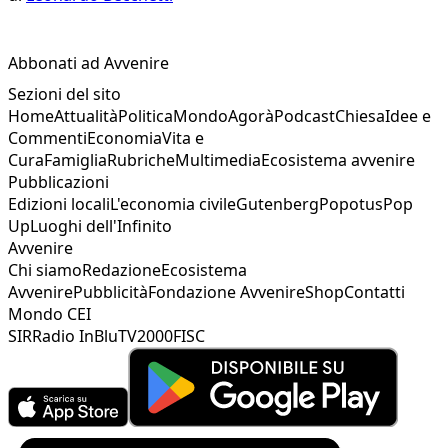
Abbonati ad Avvenire
Sezioni del sito
Home
Attualità
Politica
Mondo
Agorà
Podcast
Chiesa
Idee e
Commenti
Economia
Vita e
Cura
Famiglia
Rubriche
Multimedia
Ecosistema avvenire
Pubblicazioni
Edizioni locali
L'economia civile
Gutenberg
Popotus
Pop
Up
Luoghi dell'Infinito
Avvenire
Chi siamo
Redazione
Ecosistema
Avvenire
Pubblicità
Fondazione Avvenire
Shop
Contatti
Mondo CEI
SIR
Radio InBlu
TV2000
FISC