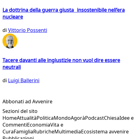
La dottrina della guerra giusta insostenibile nell’era
nucleare
di
Vittorio Possenti
Tacere davanti alle ingiustizie non vuol dire essere
neutrali
di
Luigi Ballerini
Abbonati ad Avvenire
Sezioni del sito
Home
Attualità
Politica
Mondo
Agorà
Podcast
Chiesa
Idee e
Commenti
Economia
Vita e
Cura
Famiglia
Rubriche
Multimedia
Ecosistema avvenire
Pubblicazioni