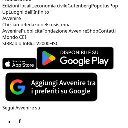
Edizioni locali
L'economia civile
Gutenberg
Popotus
Pop
Up
Luoghi dell'Infinito
Avvenire
Chi siamo
Redazione
Ecosistema
Avvenire
Pubblicità
Fondazione Avvenire
Shop
Contatti
Mondo CEI
SIR
Radio InBlu
TV2000
FISC
Segui Avvenire su