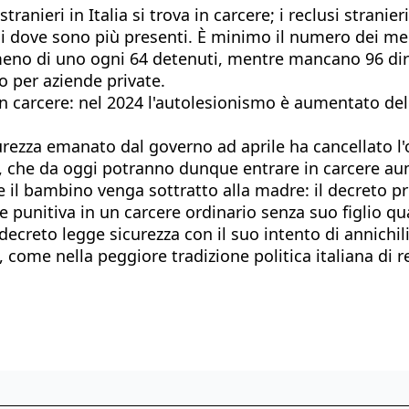
stranieri in Italia si trova in carcere; i reclusi stran
i dove sono più presenti. È minimo il numero dei medi
eno di uno ogni 64 detenuti, mentre mancano 96 dire
to per aziende private.
n carcere: nel 2024 l'autolesionismo è aumentato del 4
ezza emanato dal governo ad aprile ha cancellato l'o
à, che da oggi potranno dunque entrare in carcere au
che il bambino venga sottratto alla madre: il decreto 
ave punitiva in un carcere ordinario senza suo figlio
decreto legge sicurezza con il suo intento di annichili
come nella peggiore tradizione politica italiana di 