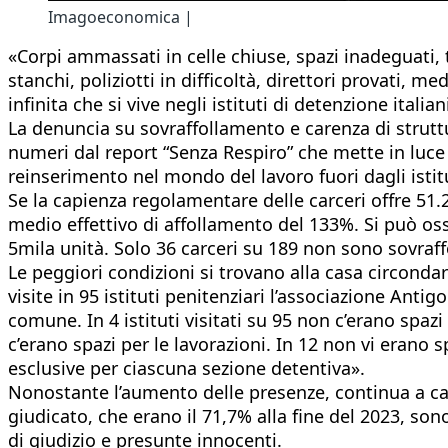
Imagoeconomica |
«Corpi ammassati in celle chiuse, spazi inadeguati, t
stanchi, poliziotti in difficoltà, direttori provati, 
infinita che si vive negli istituti di detenzione italian
La denuncia su sovraffollamento e carenza di strutt
numeri dal report “Senza Respiro” che mette in luce
reinserimento nel mondo del lavoro fuori dagli istitu
Se la capienza regolamentare delle carceri offre 51.28
medio effettivo di affollamento del 133%. Si può oss
5mila unità. Solo 36 carceri su 189 non sono sovraf
Le peggiori condizioni si trovano alla casa circondar
visite in 95 istituti penitenziari l’associazione Anti
comune. In 4 istituti visitati su 95 non c’erano spazi
c’erano spazi per le lavorazioni. In 12 non vi erano s
esclusive per ciascuna sezione detentiva».
Nonostante l’aumento delle presenze, continua a cal
giudicato, che erano il 71,7% alla fine del 2023, son
di giudizio e presunte innocenti.