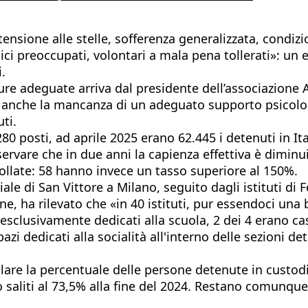
ensione alle stelle, sofferenza generalizzata, condizio
medici preoccupati, volontari a mala pena tollerati»: un
i.
ure adeguate arriva dal presidente dell’associazione 
 anche la mancanza di un adeguato supporto psicologi
ti.
0 posti, ad aprile 2025 erano 62.445 i detenuti in Ital
ervare che in due anni la capienza effettiva è diminui
follate: 58 hanno invece un tasso superiore al 150%.
iale di San Vittore a Milano, seguito dagli istituti d
gone, ha rilevato che «in 40 istituti, pur essendoci un
 esclusivamente dedicati alla scuola, 2 dei 4 erano case
pazi dedicati alla socialità all'interno delle sezioni 
are la percentuale delle persone detenute in custodi
o saliti al 73,5% alla fine del 2024. Restano comunque