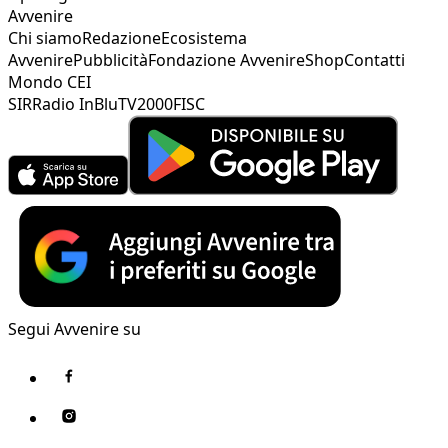
Avvenire
Chi siamo
Redazione
Ecosistema
Avvenire
Pubblicità
Fondazione Avvenire
Shop
Contatti
Mondo CEI
SIR
Radio InBlu
TV2000
FISC
Segui Avvenire su