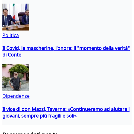
Politica
Il Covid, le mascherine, l'onore: il "momento della verità"
di Conte
Dipendenze
Il vice di don Mazzi, Taverna: «Continueremo ad aiutare i
giovani, sempre più fragili e soli»