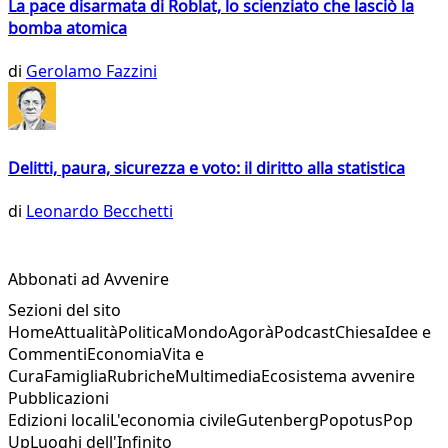
La pace disarmata di Roblat, lo scienziato che lasciò la
bomba atomica
di
Gerolamo Fazzini
Delitti, paura, sicurezza e voto: il diritto alla statistica
di
Leonardo Becchetti
Abbonati ad Avvenire
Sezioni del sito
Home
Attualità
Politica
Mondo
Agorà
Podcast
Chiesa
Idee e
Commenti
Economia
Vita e
Cura
Famiglia
Rubriche
Multimedia
Ecosistema avvenire
Pubblicazioni
Edizioni locali
L'economia civile
Gutenberg
Popotus
Pop
Up
Luoghi dell'Infinito