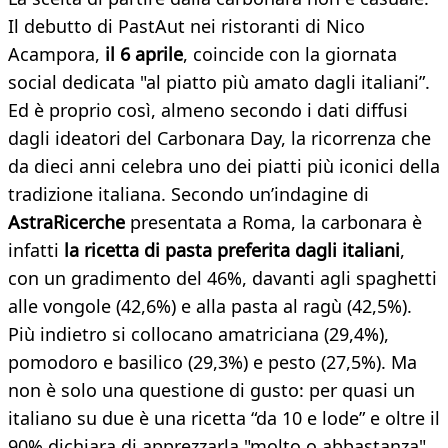
Il debutto di PastAut nei ristoranti di Nico
Acampora,
il 6 aprile
, coincide con la giornata
social dedicata "al piatto più amato dagli italiani”.
Ed è proprio così, almeno secondo i dati diffusi
dagli ideatori del Carbonara Day, la ricorrenza che
da dieci anni celebra uno dei piatti più iconici della
tradizione italiana. Secondo un’indagine di
AstraRicerche
presentata a Roma, la carbonara è
infatti
la ricetta di pasta preferita dagli italiani
,
con un gradimento del 46%, davanti agli spaghetti
alle vongole (42,6%) e alla pasta al ragù (42,5%).
Più indietro si collocano amatriciana (29,4%),
pomodoro e basilico (29,3%) e pesto (27,5%). Ma
non è solo una questione di gusto: per quasi un
italiano su due è una ricetta “da 10 e lode” e oltre il
90% dichiara di apprezzarla "molto o abbastanza".