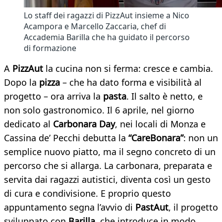
Lo staff dei ragazzi di PizzAut insieme a Nico
Acampora e Marcello Zaccaria, chef di
Accademia Barilla che ha guidato il percorso
di formazione
A
PizzAut
la cucina non si ferma: cresce e cambia.
Dopo la
pizza
– che ha dato forma e visibilità al
progetto – ora arriva la
pasta
. Il salto è netto, e
non solo gastronomico. Il 6 aprile, nel giorno
dedicato al
Carbonara Day
, nei locali di Monza e
Cassina de’ Pecchi debutta la
“CareBonara”
: non un
semplice nuovo piatto, ma il segno concreto di un
percorso che si allarga. La carbonara, preparata e
servita dai ragazzi autistici, diventa così un gesto
di cura e condivisione. E proprio questo
appuntamento segna l’avvio di
PastAut
, il progetto
sviluppato con
Barilla
, che introduce in modo