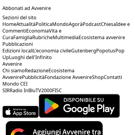
Abbonati ad Avvenire
Sezioni del sito
Home
Attualità
Politica
Mondo
Agorà
Podcast
Chiesa
Idee e
Commenti
Economia
Vita e
Cura
Famiglia
Rubriche
Multimedia
Ecosistema avvenire
Pubblicazioni
Edizioni locali
L'economia civile
Gutenberg
Popotus
Pop
Up
Luoghi dell'Infinito
Avvenire
Chi siamo
Redazione
Ecosistema
Avvenire
Pubblicità
Fondazione Avvenire
Shop
Contatti
Mondo CEI
SIR
Radio InBlu
TV2000
FISC