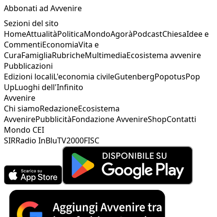
Abbonati ad Avvenire
Sezioni del sito
Home
Attualità
Politica
Mondo
Agorà
Podcast
Chiesa
Idee e
Commenti
Economia
Vita e
Cura
Famiglia
Rubriche
Multimedia
Ecosistema avvenire
Pubblicazioni
Edizioni locali
L'economia civile
Gutenberg
Popotus
Pop
Up
Luoghi dell'Infinito
Avvenire
Chi siamo
Redazione
Ecosistema
Avvenire
Pubblicità
Fondazione Avvenire
Shop
Contatti
Mondo CEI
SIR
Radio InBlu
TV2000
FISC