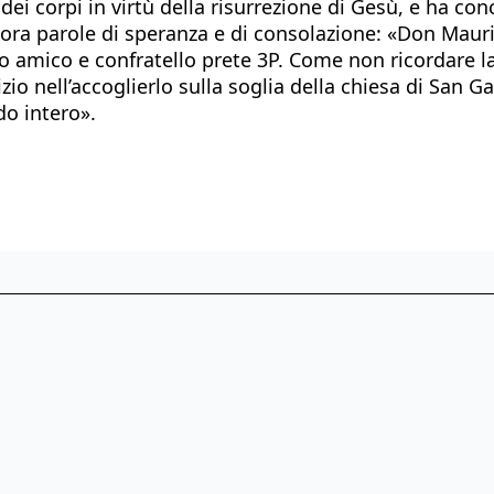
dei corpi in virtù della risurrezione di Gesù, e ha co
ancora parole di speranza e di consolazione: «Don Maur
to amico e confratello prete 3P. Come non ricordare l
io nell’accoglierlo sulla soglia della chiesa di San G
do intero».