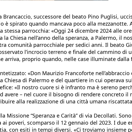
Brancaccio, successore del beato Pino Puglisi, uccis
urizio è spirato quando mancava poco alla mezzanotte
a stessa parrocchia: «Oggi 24 dicembre 2024 alle ore
a la Chiesa nell’anno della speranza, a Palermo, il nos
a comunità parrocchiale per sedici anni. Il beato Giu
nosservato l’incrocio terreno e finale del cammino d
he arriva, proprio quando, nelle case illuminate dalla 
intetizzato: «Don Maurizio Francoforte nell’abbraccio 
a Chiesa di Palermo e del quartiere in cui operava su
ice: «Il nostro cuore si è infranto ma è sereno perch
 avere – nel cuore il bisogno di rendere concreto il 
ibuire alla realizzazione di una città umana riscattat
lla Missione “Speranza e Carità” di via Decollati. Sono 
a ai poveri, scomparso il 12 gennaio del 2023. I due 
tia, con esiti in tempi diversi. «Ci troviamo insieme 