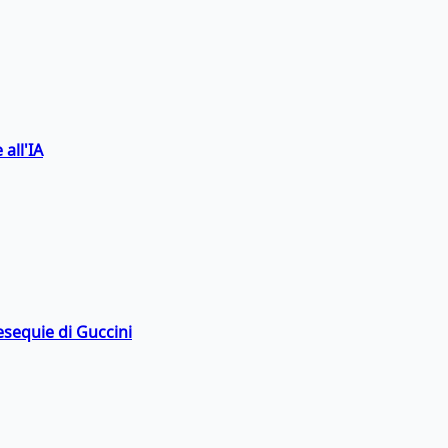
 all'IA
esequie di Guccini