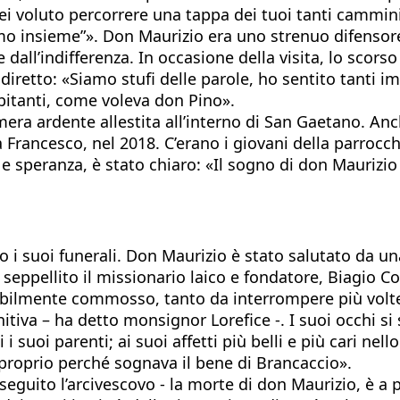
vrei voluto percorrere una tappa dei tuoi tanti cammin
o insieme”». Don Maurizio era uno strenuo difensore d
e dall’indifferenza. In occasione della visita, lo sco
iretto: «Siamo stufi delle parole, ho sentito tanti i
abitanti, come voleva don Pino».
era ardente allestita all’interno di San Gaetano. Anche 
apa Francesco, nel 2018. C’erano i giovani della parr
e speranza, è stato chiaro: «Il sogno di don Maurizio 
uoi funerali. Don Maurizio è stato salutato da una g
è seppellito il missionario laico e fondatore, Biagio C
bilmente commosso, tanto da interrompere più volte l
tiva – ha detto monsignor Lorefice -. I suoi occhi si 
tti i suoi parenti; ai suoi affetti più belli e più cari n
o, proprio perché sognava il bene di Brancaccio».
guito l’arcivescovo - la morte di don Maurizio, è a p