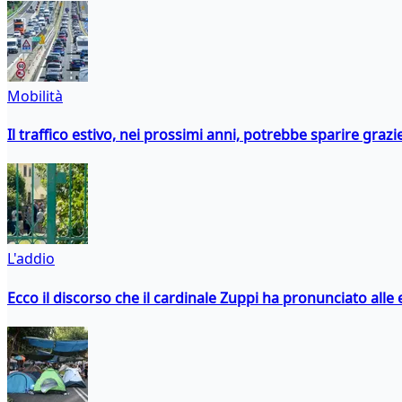
Mobilità
Il traffico estivo, nei prossimi anni, potrebbe sparire grazie
L'addio
Ecco il discorso che il cardinale Zuppi ha pronunciato alle 