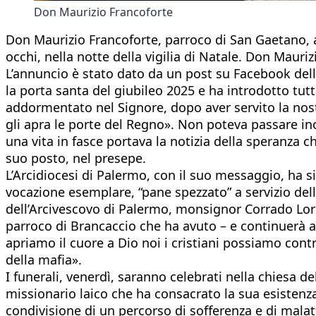
Don Maurizio Francoforte
Don Maurizio Francoforte, parroco di San Gaetano, a 
occhi, nella notte della vigilia di Natale. Don Ma
L’annuncio è stato dato da un post su Facebook dell
la porta santa del giubileo 2025 e ha introdotto tutt
addormentato nel Signore, dopo aver servito la nostr
gli apra le porte del Regno». Non poteva passare i
una vita in fasce portava la notizia della speranza c
suo posto, nel presepe.
L’Arcidiocesi di Palermo, con il suo messaggio, ha s
vocazione esemplare, “pane spezzato” a servizio dell
dell’Arcivescovo di Palermo, monsignor Corrado Loref
parroco di Brancaccio che ha avuto – e continuerà ad
apriamo il cuore a Dio noi i cristiani possiamo contr
della mafia».
I funerali, venerdì, saranno celebrati nella chiesa de
missionario laico che ha consacrato la sua esistenz
condivisione di un percorso di sofferenza e di malat