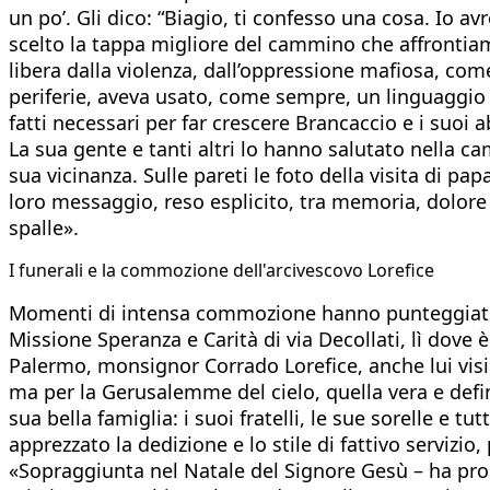
un po’. Gli dico: “Biagio, ti confesso una cosa. Io a
scelto la tappa migliore del cammino che affrontiam
libera dalla violenza, dall’oppressione mafiosa, com
periferie, aveva usato, come sempre, un linguaggio d
fatti necessari per far crescere Brancaccio e i suoi 
La sua gente e tanti altri lo hanno salutato nella cam
sua vicinanza. Sulle pareti le foto della visita di p
loro messaggio, reso esplicito, tra memoria, dolore 
spalle».
I funerali e la commozione dell'arcivescovo Lorefice
Momenti di intensa commozione hanno punteggiato i s
Missione Speranza e Carità di via Decollati, lì dove 
Palermo, monsignor Corrado Lorefice, anche lui visi
ma per la Gerusalemme del cielo, quella vera e defini
sua bella famiglia: i suoi fratelli, le sue sorelle e tu
apprezzato la dedizione e lo stile di fattivo servizi
«Sopraggiunta nel Natale del Signore Gesù – ha prose