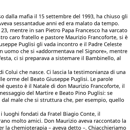
o dalla mafia il 15 settembre del 1993, ha chiuso gli
. Aveva sessantadue anni ed era malato da tempo.
 23, mentre in san Pietro Papa Francesco ha varcato
tro caro fratello e pastore Maurizio Francoforte, si è
seppe Puglisi gli vada incontro e il Padre Celeste
i un uomo che si «addormentava nel Signore», mentre
festa, ci si preparava a sistemare il Bambinello, al
di Colui che nasce. Ci lascia la testimonianza di una
lle orme del Beato Giuseppe Puglisi. Le parole
é questo è il Natale di don Maurizio Francoforte, il
messaggio del Martire e Beato Pino Puglisi: se
a dal male che si struttura che, per esempio, quello
i luoghi fondati da Fratel Biagio Conte, il
erano molto amici. Don Maurizio aveva raccontato la
per la chemioterapia – aveva detto –. Chiacchieriamo