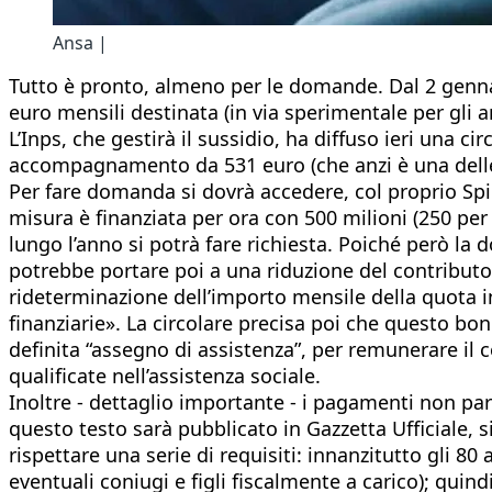
Ansa |
Tutto è pronto, almeno per le domande. Dal 2 gennai
euro mensili destinata (in via sperimentale per gli a
L’Inps, che gestirà il sussidio, ha diffuso ieri una 
accompagnamento da 531 euro (che anzi è una delle co
Per fare domanda si dovrà accedere, col proprio Spid 
misura è finanziata per ora con 500 milioni (250 per
lungo l’anno si potrà fare richiesta. Poiché però la
potrebbe portare poi a una riduzione del contributo.
rideterminazione dell’importo mensile della quota i
finanziarie». La circolare precisa poi che questo 
definita “assegno di assistenza”, per remunerare il co
qualificate nell’assistenza sociale.
Inoltre - dettaglio importante - i pagamenti non pa
questo testo sarà pubblicato in Gazzetta Ufficiale, 
rispettare una serie di requisiti: innanzitutto gli 8
eventuali coniugi e figli fiscalmente a carico); quin