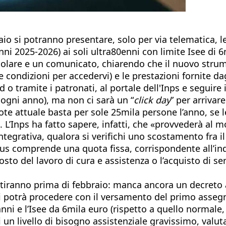
o si potranno presentare, solo per via telematica, le
nni 2025-2026) ai soli ultra80enni con limite Isee di 6
circolare e un comunicato, chiarendo che il nuovo strum
ndizioni per accedervi) e le prestazioni fornite dagli
o tramite i patronati, al portale dell'Inps e seguire i
 ogni anno), ma non ci sarà un “
click day
” per arrivar
 dote attuale basta per sole 25mila persone l’anno, se
 L’Inps ha fatto sapere, infatti, che «provvederà al 
ntegrativa, qualora si verifichi uno scostamento fra 
bonus comprende una quota fissa, corrispondente all’
sto del lavoro di cura e assistenza o l’acquisto di ser
rtiranno prima di febbraio: manca ancora un decreto 
si potrà procedere con il versamento del primo assegn
0 anni e l’Isee da 6mila euro (rispetto a quello norma
di un livello di bisogno assistenziale gravissimo, val