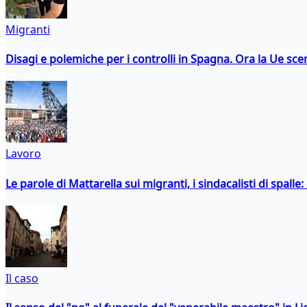
Migranti
Disagi e polemiche per i controlli in Spagna. Ora la Ue 
Lavoro
Le parole di Mattarella sui migranti, i sindacalisti di spalle
Il caso