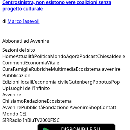
Centrosinistra, non esistono vere coalizioni senza
progetto culturale
di
Marco Iasevoli
Abbonati ad Avvenire
Sezioni del sito
Home
Attualità
Politica
Mondo
Agorà
Podcast
Chiesa
Idee e
Commenti
Economia
Vita e
Cura
Famiglia
Rubriche
Multimedia
Ecosistema avvenire
Pubblicazioni
Edizioni locali
L'economia civile
Gutenberg
Popotus
Pop
Up
Luoghi dell'Infinito
Avvenire
Chi siamo
Redazione
Ecosistema
Avvenire
Pubblicità
Fondazione Avvenire
Shop
Contatti
Mondo CEI
SIR
Radio InBlu
TV2000
FISC