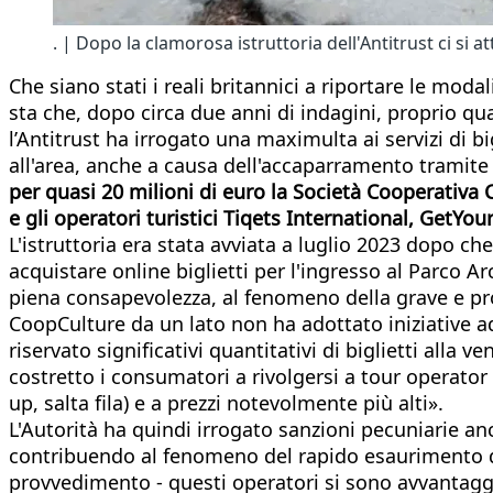
. | Dopo la clamorosa istruttoria dell'Antitrust ci si 
Che siano stati i reali britannici a riportare le mod
sta che, dopo circa due anni di indagini, proprio qu
l’Antitrust ha irrogato una maximulta ai servizi di b
all'area, anche a causa dell'accaparramento tramite 
per quasi 20 milioni di euro la Società Cooperativa Cu
e gli operatori turistici Tiqets International, Get
L'istruttoria era stata avviata a luglio 2023 dopo ch
acquistare online biglietti per l'ingresso al Parco 
piena consapevolezza, al fenomeno della grave e prolu
CoopCulture da un lato non ha adottato iniziative ad
riservato significativi quantitativi di biglietti alla 
costretto i consumatori a rivolgersi a tour operator 
up, salta fila) e a prezzi notevolmente più alti».
L'Autorità ha quindi irrogato sanzioni pecuniarie anc
contribuendo al fenomeno del rapido esaurimento dei
provvedimento - questi operatori si sono avvantaggiat