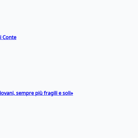
di Conte
ovani, sempre più fragili e soli»