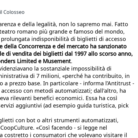
 il Colosseo
parenza e della legalità, non lo sapremo mai. Fatto
anfiteatro romano più grande e famoso del mondo,
 prolungata indisponibilità di biglietti di accesso
te della Concorrenza e del mercato ha sanzionato
le di vendita dei biglietti dal 1997 allo scorso anno,
 Wonders Limited e Musement
.
evidenziavano la sostanziale impossibilità di
nistrativa di 7 milioni, «perché ha contribuito, in
 a prezzo base. In particolare - informa l’Antitrust -
 accesso con metodi automatizzati; dall'altro, ha
traeva rilevanti benefici economici. Essa ha così
ervizi aggiuntivi (ad esempio guida turistica, pick
lietti con bot o altri strumenti automatizzati,
CoopCulture. «Così facendo - si legge nel
a costretto i consumatori che volevano visitare il